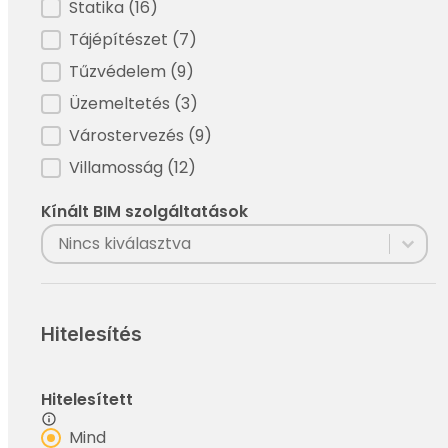
Statika
(16)
Tájépítészet
(7)
Tűzvédelem
(9)
Üzemeltetés
(3)
Várostervezés
(9)
Villamosság
(12)
Kínált BIM szolgáltatások
Filter - BIM szolgáltatások
Select content
Select content
Hitelesítés
Hitelesített
Filter - Hitelesített
Mind