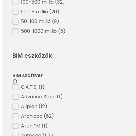
100-500 millió
(32)
1000+ millió
(20)
50-100 millió
(9)
500-1000 millió
(5)
BIM eszközök
BIM szoftver
Filter - BIM szoftver
C.A.T.S.
(1)
Advance Steel
(1)
Allplan
(12)
Archicad
(62)
ArchiFM
(1)
Autocad
(57)