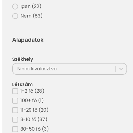
Igen
(22)
Nem
(83)
Alapadatok
Székhely
Filter - Székhely
Select content
Select content
Létszám
Filter - Létszám
1-2 fő
(28)
100+ fő
(1)
11-29 fő
(20)
3-10 fő
(37)
30-50 fő
(3)