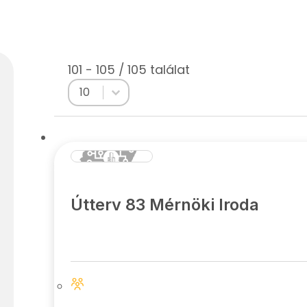
101 - 105 / 105 találat
Select number per page
Select number per page
10
Útterv 83 Mérnöki Iroda