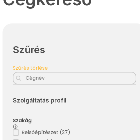
Szűrés
Szűrés törlése
Filter - Cégnév
Search content
Szolgáltatás profil
Szakág
Filter - Szakág
Belsőépítészet
(27)