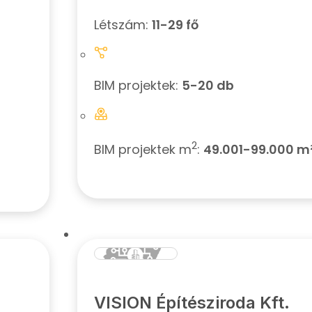
Létszám:
11-29 fő
BIM projektek:
5-20 db
2
BIM projektek m
:
49.001-99.000 m
VISION Építésziroda Kft.