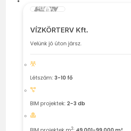
VÍZKÖRTERV Kft.
Velünk jó úton jársz.
Létszám:
3-10 fő
BIM projektek:
2-3 db
2
BIM projektek m
:
49.001-99.000 m²