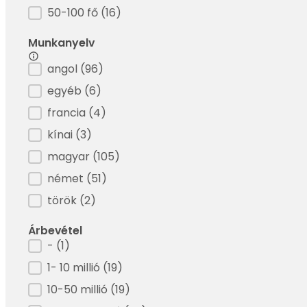
50-100 fő
(16)
Munkanyelv
Filter - Munkanyelv
angol
(96)
egyéb
(6)
francia
(4)
kínai
(3)
magyar
(105)
német
(51)
török
(2)
Árbevétel
Filter - Árbevétel
-
(1)
1- 10 millió
(19)
10-50 millió
(19)