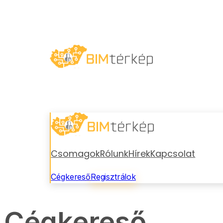
Csomagok
Rólunk
Hírek
Kapcsolat
Cégkereső
Regisztrálok
Cégkereső