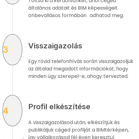
Töltsd ki a kérdőívünket, ahol céged
általános adatait és BIM képességeit
önbevallásos formában adhatod meg.
Visszaigazolás
3
Egy rövid telefonhívás során visszaigazoljuk
az általad megadott információkat, hogy
minden úgy szerepel-e, ahogy tervezted.
Profil elkészítése
4
A visszaigazolásod után, elkészítjük és
publikáljuk céged profilját a BIMtérképen,
így vállalkozásod fél éven keresztül