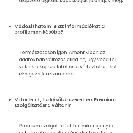
alapvető digitális képességeit jelenítjük meg.
Módosíthatom-e az információkat a
profilomon később?
Természetesen igen. Amennyiben az
adatokban változás állna be, úgy vedd fel
velünk a kapcsolatot és a változtatásokat
elvégezzük a számodra.
Mi történik, ha később szeretnék Prémium
szolgáltatásra váltani?
Prémium szolgáltatást bármikor igénybe
vehetsz. Amennyiben úgy döntesz, hogy