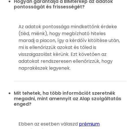
Hogyan garantálja a BIMtérkép az adatok
pontosságát és frissességét?
Az adatok pontossága mindkettőnk érdeke
(tiéd, miénk), hogy megbízható hiteles
maradj a piacon, így a kérdőív kitöltése után,
mi is ellenőrizzük azokat és tőled is
visszaigazolást kérünk. Ezt követően az
adatokat rendszeresen ellenőrizzük, hogy
naprakészek legyenek.
Mit tehetek, ha több információt szeretnék
megadni, mint amennyit az Alap szolgáltatás
enged?
Ebben az esetben válaszd
prémium