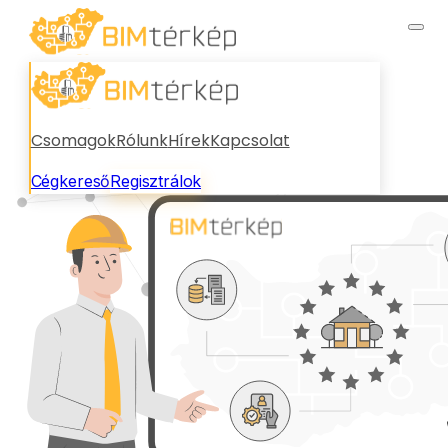
Csomagok
Rólunk
Hírek
Kapcsolat
Cégkereső
Regisztrálok