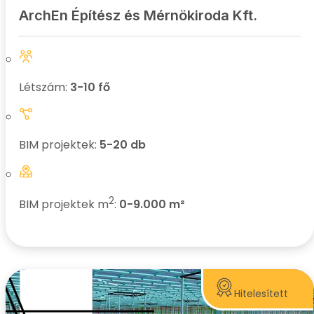
ArchEn Építész és Mérnökiroda Kft.
Létszám:
3-10 fő
BIM projektek:
5-20 db
2
BIM projektek m
:
0-9.000 m²
Hitelesített