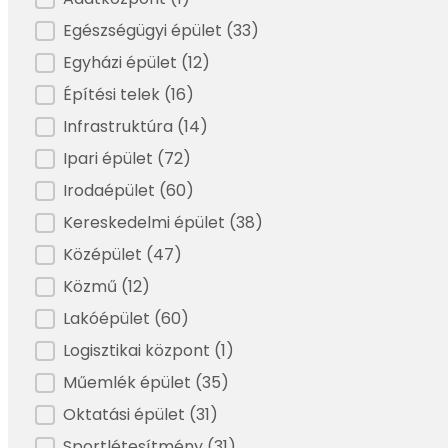
Filter - BIM referencia épület típusok
Egészségügyi épület
(33)
Egyházi épület
(12)
Építési telek
(16)
Infrastruktúra
(14)
Ipari épület
(72)
Irodaépület
(60)
Kereskedelmi épület
(38)
Középület
(47)
Közmű
(12)
Lakóépület
(60)
Logisztikai központ
(1)
Műemlék épület
(35)
Oktatási épület
(31)
Sportlétesítmény
(31)