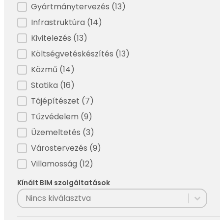
Gyártmánytervezés
(13)
Infrastruktúra
(14)
Kivitelezés
(13)
Költségvetéskészítés
(13)
Közmű
(14)
Statika
(16)
Tájépítészet
(7)
Tűzvédelem
(9)
Üzemeltetés
(3)
Várostervezés
(9)
Villamosság
(12)
Kínált BIM szolgáltatások
Filter - BIM szolgáltatások
Select content
Select content