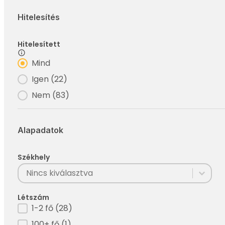
Hitelesítés
Hitelesített
Filter - Hitelesített
Mind
Igen
(22)
Nem
(83)
Alapadatok
Székhely
Filter - Székhely
Select content
Select content
Létszám
Filter - Létszám
1-2 fő
(28)
100+ fő
(1)