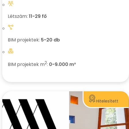
Létszám:
11-29 fő
BIM projektek:
5-20 db
2
BIM projektek m
:
0-9.000 m²
Hitelesített