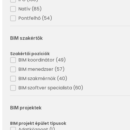
Filter - Fájlcsere formátum
Natív
(85)
Pontfelhő
(54)
BIM szakértők
Szakértői pozíciók
Filter - Szakértő pozíciók
BIM koordinátor
(49)
BIM menedzser
(57)
BIM szakmérnök
(40)
BIM szoftver specialista
(60)
BIM projektek
BIM projekt épület típusok
Adatközpont
(1)