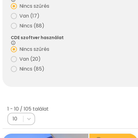
Filter - PM rendszer használat
Nincs szűrés
Van
(17)
Nincs
(88)
CDE szoftver használat
Filter - CDE szoftver használat
Nincs szűrés
Van
(20)
Nincs
(85)
1 - 10 / 105 találat
Select number per page
Select number per page
10