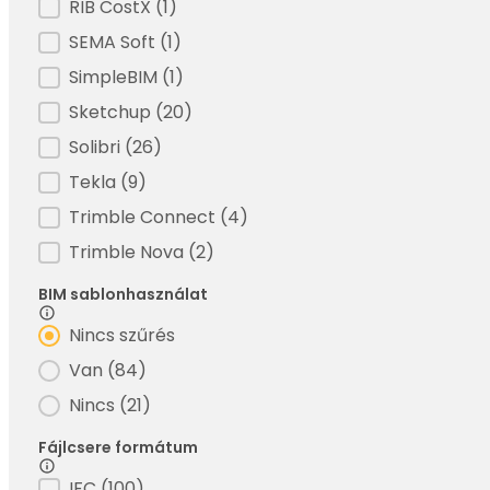
RIB CostX
(1)
SEMA Soft
(1)
SimpleBIM
(1)
Sketchup
(20)
Solibri
(26)
Tekla
(9)
Trimble Connect
(4)
Trimble Nova
(2)
BIM sablonhasználat
Filter - BIM sablonhasználat
Nincs szűrés
Van
(84)
Nincs
(21)
Fájlcsere formátum
IFC
(100)