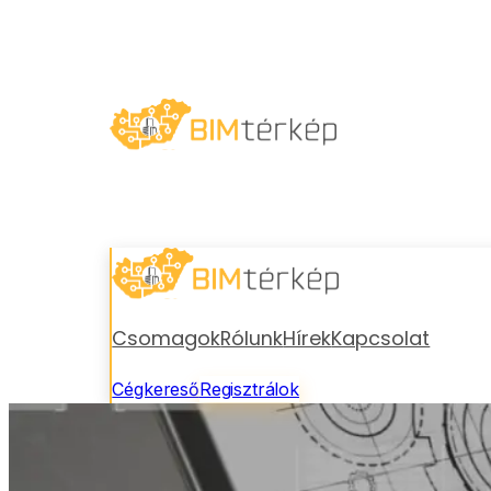
Csomagok
Rólunk
Hírek
Kapcsolat
Cégkereső
Regisztrálok