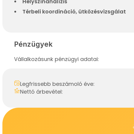
Helyszínanalízis
Térbeli koordináció, ütközésvizsgálat
Pénzügyek
Vállalkozásunk pénzügyi adatai:
Legfrissebb beszámoló éve:
Nettó árbevétel: