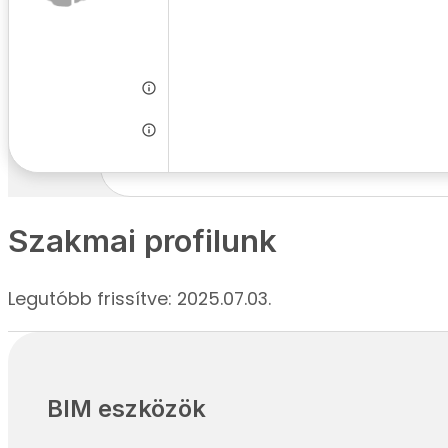
Székhely:
Szigetszent
Létszám:
1-2 fő
Munkanyelv:
magyar
Szakág:
BIM menedz
Szakmai profilunk
Legutóbb frissítve: 2025.07.03.
BIM eszközök