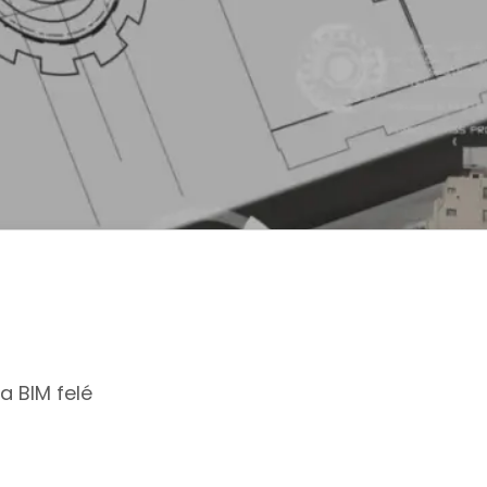
 a BIM felé
Ka
33
Név
Tel