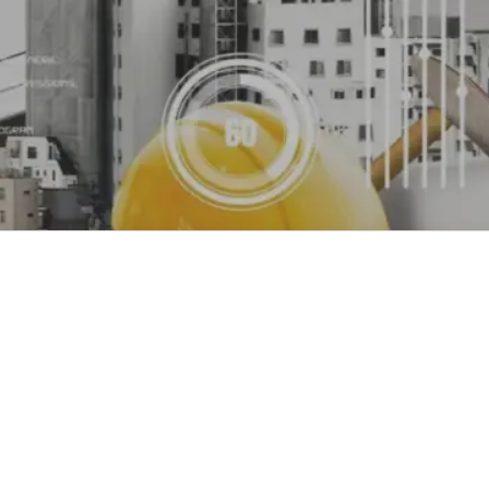
pcsolatfelvételi adatok
:
Bálint Béla
efonszám:
Megjelenít