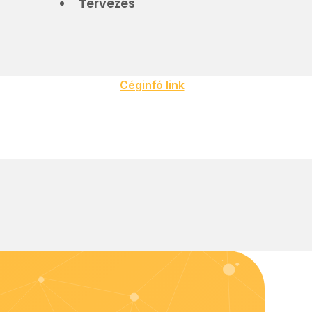
Tervezés
Céginfó link