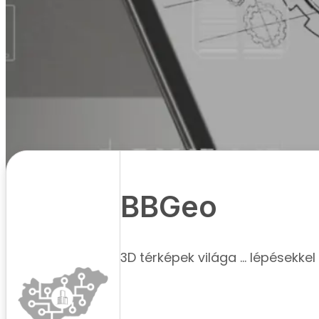
BBGeo
3D térképek világa ... lépésekkel
Alapadatok
Adószám:
70709160-1-
Alapítás éve:
2004