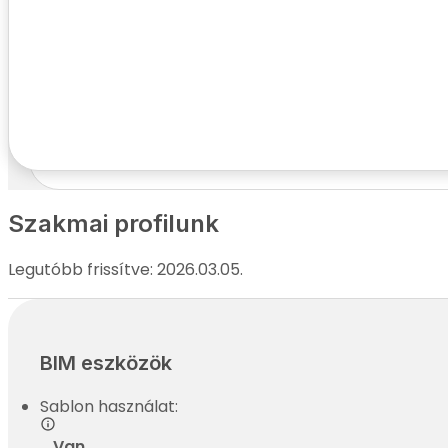
Kapcsolatfelvételi adatok
Név:
Telefonszám:
E-mail cím:
Cím:
Szakmai profilunk
Legutóbb frissítve: 2026.03.05.
BIM eszközök
Sablon használat:
Van