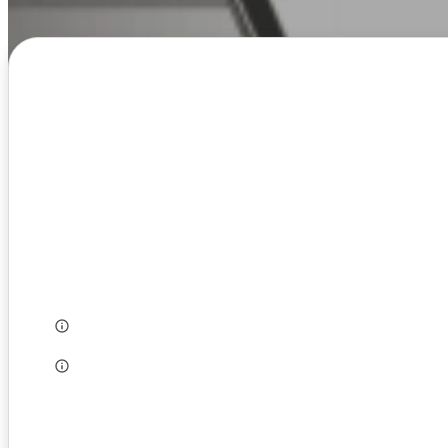
Alapadatok
Adószám:
Alapítás éve:
Székhely:
Létszám:
Munkanyelv:
Szakág: