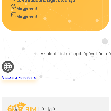
2040 Budaörs, Liget utca 3/2
Megjelenít
Megjelenít
Az alábbi linkek segítségével járj m
Vissza a keresésre