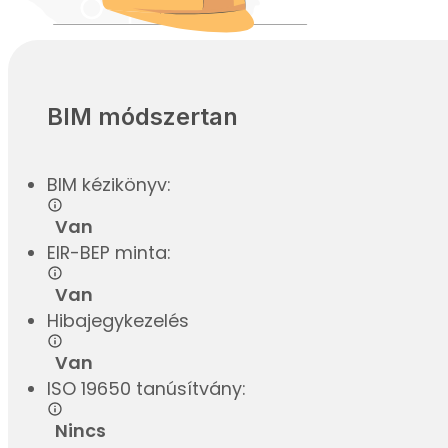
BIM módszertan
BIM kézikönyv:
Van
EIR-BEP minta:
Van
Hibajegykezelés
Van
ISO 19650 tanúsítvány:
Nincs