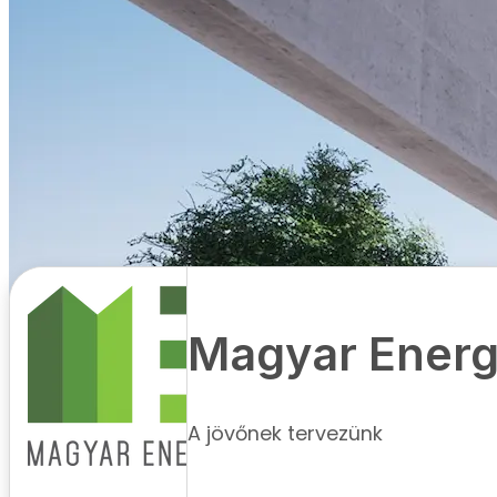
Magyar Energ
A jövőnek tervezünk
Alapadatok
Adószám:
22743831-2