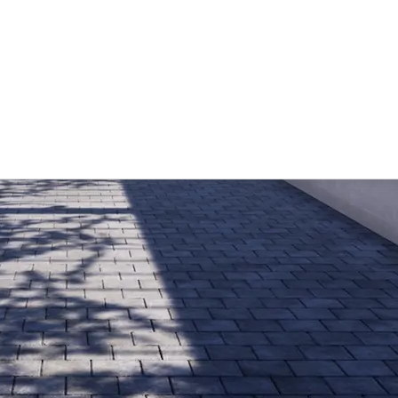
efonszám:
Megjelenít
ail cím:
Megjelenít
:
1111, Budapest, Egry József u 1 B
13.