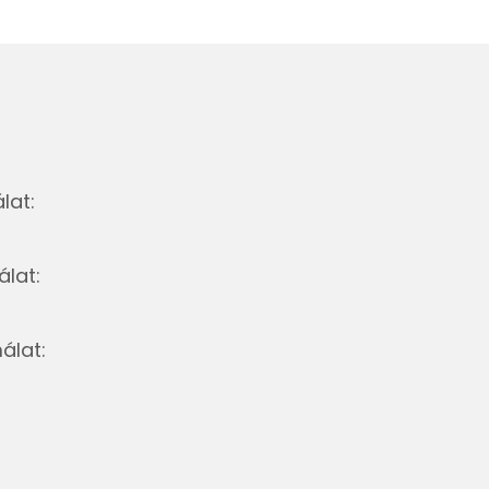
lat:
lat:
álat: