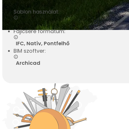
Sablon használat:
Van
Fájlcsere formátum:
IFC, Natív, Pontfelhő
BIM szoftver:
Archicad