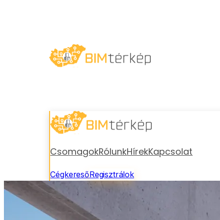
Csomagok
Rólunk
Hírek
Kapcsolat
Cégkereső
Regisztrálok