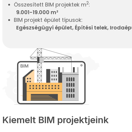
2
Összesített BIM projektek m
:
9.001-19.000 m²
BIM projekt épület típusok:
Egészségügyi épület, Építési telek, Irodaé
Kiemelt BIM projektjeink