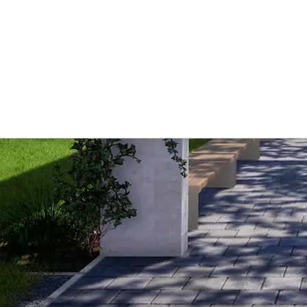
Tel
E-m
Cím
et, Építészet, Generáltervezés