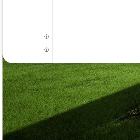
Alapítás éve:
2010
Székhely:
Budapest
Létszám:
3-10 fő
Munkanyelv:
magyar
Szakág:
Belsőépítész
Szakmai profilunk
Legutóbb frissítve: 2025.07.03.
BIM eszközök