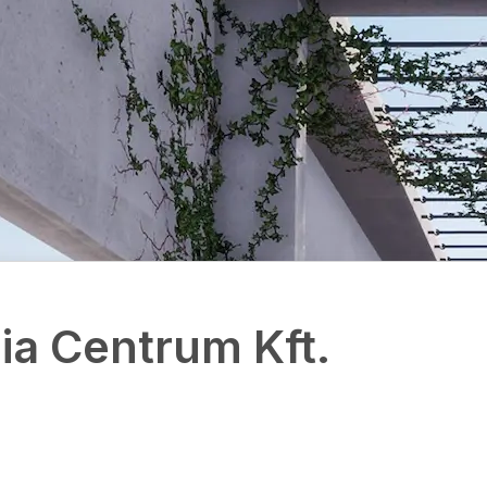
ia Centrum Kft.
Ka
-43
Név