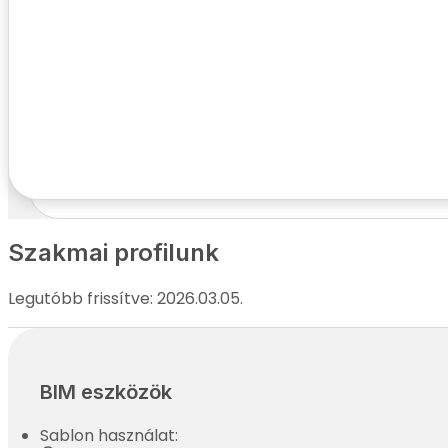
Kapcsolatfelvételi adatok
Név:
Telefonszám:
E-mail cím:
Cím:
Szakmai profilunk
Legutóbb frissítve: 2026.03.05.
BIM eszközök
Sablon használat: