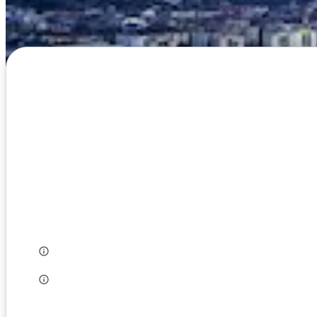
Alapadatok
Adószám:
Alapítás éve:
Székhely:
Létszám:
Munkanyelv:
Szakág: