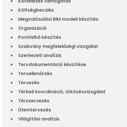
Kivitelezés támogatás
Költségbecslés
Megvalósulási BIM modell készítés
Organizáció
Pontfelhő készítés
Szabvány megfelelőségi vizsgálat
Szerkezeti analízis
Tervdokumentáció készítése
Tervellenőrzés
Tervezés
Térbeli koordináció, ütközésvizsgálat
Térszervezés
Ütemtervezés
Világítási analízis