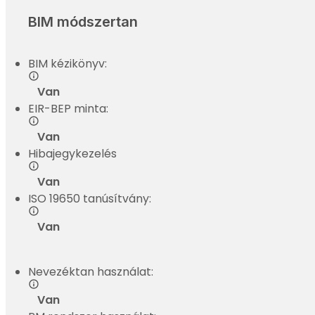
BIM módszertan
BIM kézikönyv:
Van
EIR-BEP minta:
Van
Hibajegykezelés
Van
ISO 19650 tanúsítvány:
Van
Nevezéktan használat:
Van