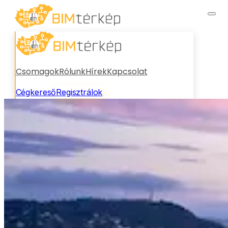
Csomagok
Rólunk
Hírek
Kapcsolat
Cégkereső
Regisztrálok