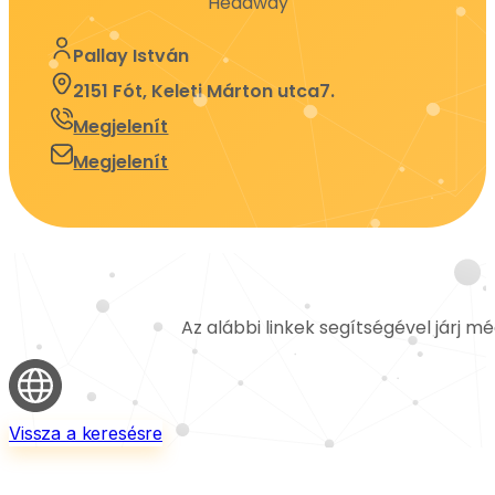
Headway
Pallay István
2151 Fót, Keleti Márton utca7.
Megjelenít
Megjelenít
Az alábbi linkek segítségével járj m
Vissza a keresésre