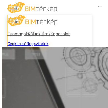
Csomagok
Rólunk
Hírek
Kapcsolat
Cégkereső
Regisztrálok