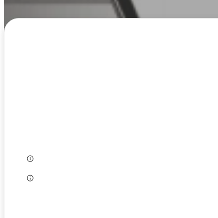
Alapadatok
Adószám:
Alapítás éve:
Székhely:
Létszám:
Munkanyelv:
Szakág: