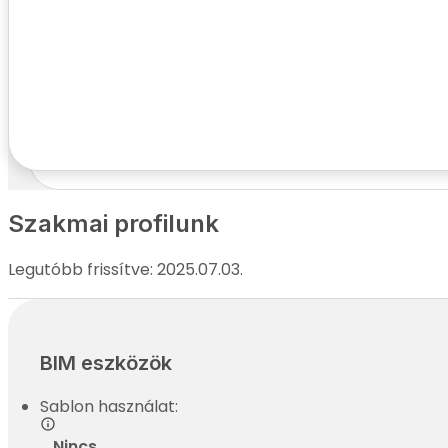
Kapcsolatfelvételi adatok
Név:
Telefonszám:
E-mail cím:
Cím:
Szakmai profilunk
Legutóbb frissítve: 2025.07.03.
BIM eszközök
Sablon használat:
Nincs