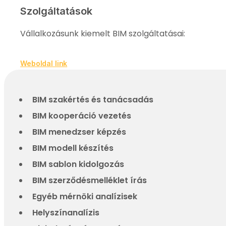
Szolgáltatások
Vállalkozásunk kiemelt BIM szolgáltatásai:
Weboldal link
BIM szakértés és tanácsadás
BIM kooperáció vezetés
BIM menedzser képzés
BIM modell készítés
BIM sablon kidolgozás
BIM szerződésmelléklet írás
Egyéb mérnöki analízisek
Helyszínanalízis