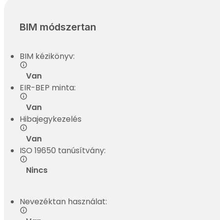
BIM módszertan
BIM kézikönyv:
Van
EIR-BEP minta:
Van
Hibajegykezelés
Van
ISO 19650 tanúsítvány:
Nincs
Nevezéktan használat: