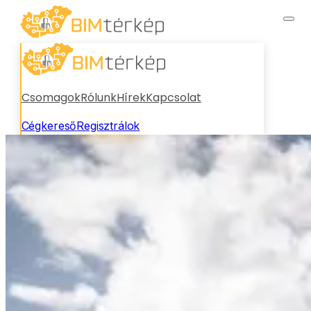
Csomagok
Rólunk
Hírek
Kapcsolat
Cégkereső
Regisztrálok