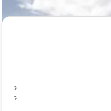
Alapadatok
Adószám:
Alapítás éve:
Székhely:
Létszám:
Munkanyelv:
Szakág: