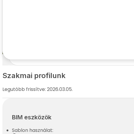
Kapcsolatfelvételi adatok
Név:
Telefonszám:
E-mail cím:
Cím:
Szakmai profilunk
Legutóbb frissítve: 2026.03.05.
BIM eszközök
Sablon használat: