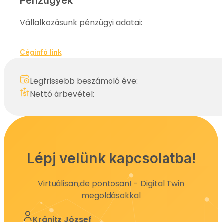
Pénzügyek
Vállalkozásunk pénzügyi adatai:
Céginfó link
Legfrissebb beszámoló éve:
Nettó árbevétel:
Lépj velünk kapcsolatba!
Virtuálisan,de pontosan! - Digital Twin
megoldásokkal
Kránitz József