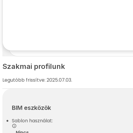
Kapcsolatfelvételi adatok
Név:
Telefonszám:
E-mail cím:
Cím:
Szakmai profilunk
Legutóbb frissítve: 2025.07.03.
BIM eszközök
Sablon használat:
Nincs