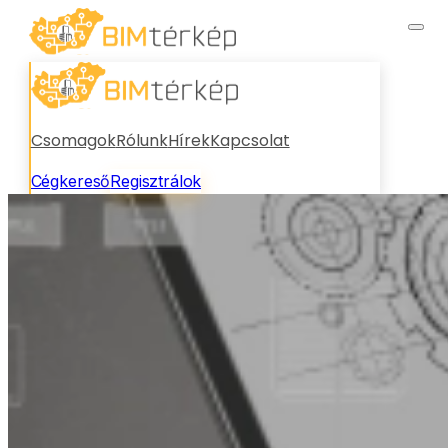
Csomagok
Rólunk
Hírek
Kapcsolat
Cégkereső
Regisztrálok