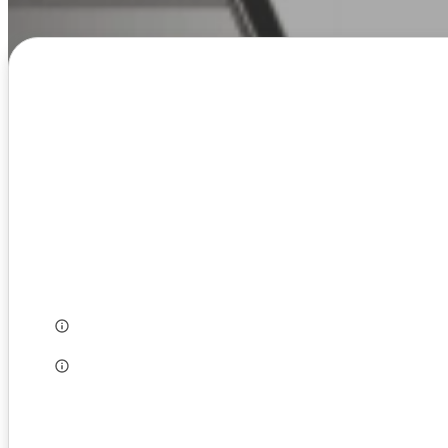
Alapadatok
Adószám:
Alapítás éve:
Székhely:
Létszám:
Munkanyelv:
Szakág: