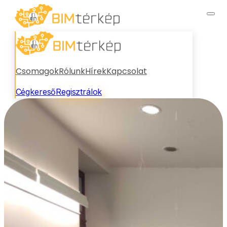
Csomagok
Rólunk
Hírek
Kapcsolat
Cégkereső
Regisztrálok